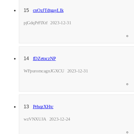
15
cnOzJTdtgayLIk
pjGdqPrFlXtf
2023-12-31
14
fDZetoczNP
WFpuromcagnJGXCU
2023-12-31
13
PrhqzXHtc
wzVNXUJA
2023-12-24