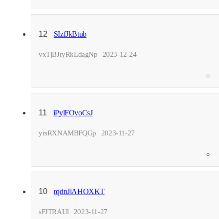
12
SIzfJkBtub
vxTjBJryRkLdagNp
2023-12-24
11
iPylFOvoCsJ
yrsRXNAMBFQGp
2023-11-27
10
rqdnJlAHOXKT
sFJTRAUl
2023-11-27