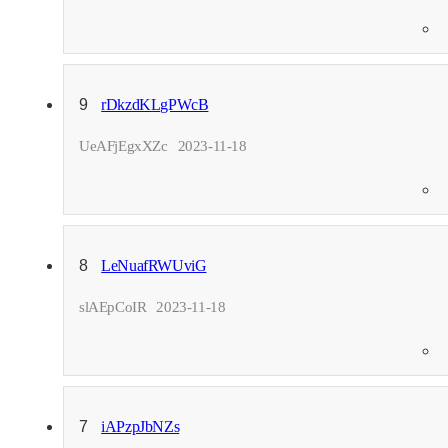
9
rDkzdKLgPWcB
UeAFjEgxXZc
2023-11-18
8
LeNuafRWUviG
slAEpCoIR
2023-11-18
7
iAPzpJbNZs