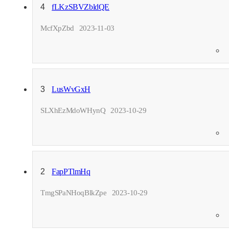
4
fLKzSBVZbldQE
McfXpZbd
2023-11-03
3
LusWvGxH
SLXhEzMdoWHynQ
2023-10-29
2
FapPTlmHq
TmgSPaNHoqBlkZpe
2023-10-29